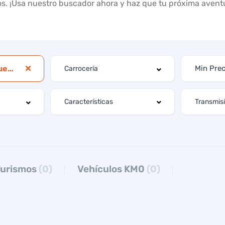
s. ¡Usa nuestro buscador ahora y haz que tu próxima aventur
C5 AIRCROSS BlueHdi
Características
urismos
(0)
Vehículos KM0
(0)