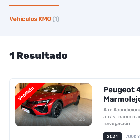
Vehículos KM0
(1)
1 Resultado
Vendido
Peugeot 4
Marmolejo
Aire Acondicion
atrás
,
cambio a
23
navegación
2024
700K