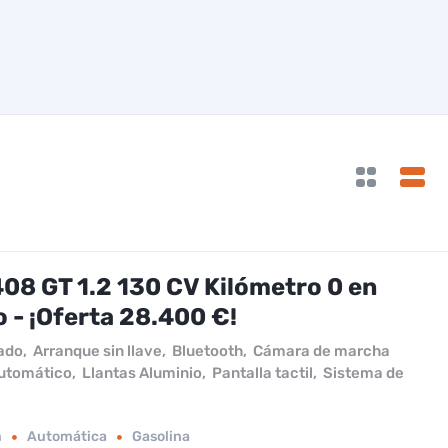
08 GT 1.2 130 CV Kilómetro 0 en
 - ¡Oferta 28.400 €!
ado
,
Arranque sin llave
,
Bluetooth
,
Cámara de marcha
utomático
,
Llantas Aluminio
,
Pantalla tactil
,
Sistema de
m
Automática
Gasolina