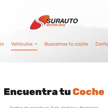
io
Vehículos
Buscamos tu coche
Cont
Encuentra tu
Coche
Coches de ocasión en Jaén, Andújar y Marmolejo