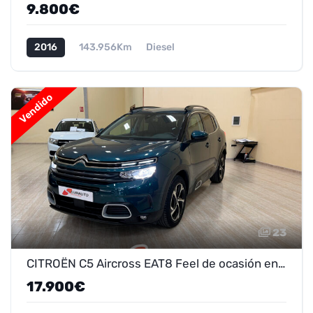
9.800€
2016
143.956Km
Diesel
Vendido
23
CITROËN C5 Aircross EAT8 Feel de ocasión en Marmolejo - ¡Oferta 15.900 €!
17.900€