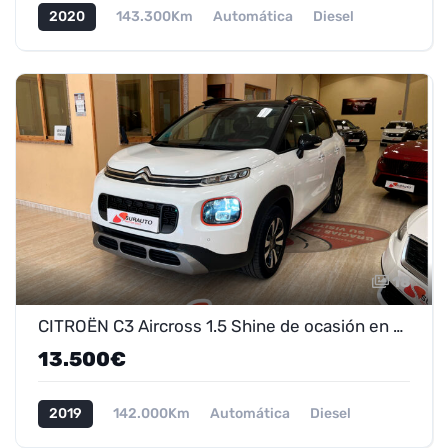
2020
143.300Km
Automática
Diesel
18
CITROËN C3 Aircross 1.5 Shine de ocasión en Marmolejo - ¡Oferta 13.500 €!
13.500€
2019
142.000Km
Automática
Diesel