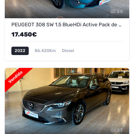
23
PEUGEOT 308 SW 1.5 BlueHDi Active Pack de ocasión en Marmolejo - ¡Oferta 15.450 €!
17.450€
2022
86.420Km
Diesel
Vendido
27