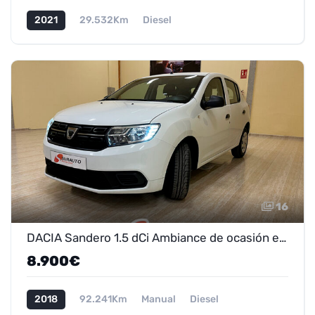
2021
29.532Km
Diesel
16
DACIA Sandero 1.5 dCi Ambiance de ocasión en Marmolejo - ¡Oferta 7.900€!
8.900€
2018
92.241Km
Manual
Diesel