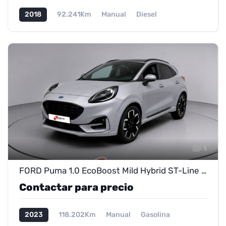
2018
92.241Km
Manual
Diesel
1
FORD Puma 1.0 EcoBoost Mild Hybrid ST-Line X de ocasión – Próximamente en exposición
Contactar para precio
2023
118.202Km
Manual
Gasolina