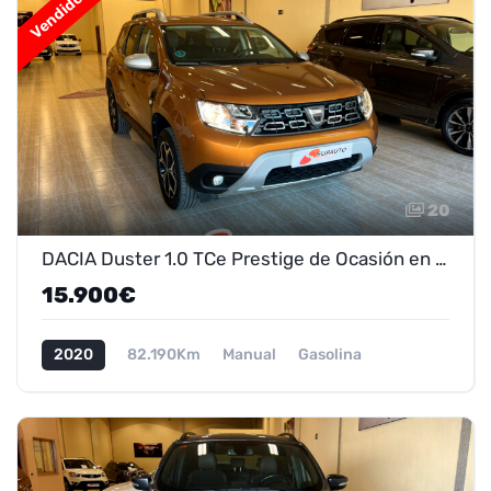
Vendido
20
DACIA Duster 1.0 TCe Prestige de Ocasión en Marmolejo - ¡Oferta 13.900 €!
15.900€
2020
82.190Km
Manual
Gasolina