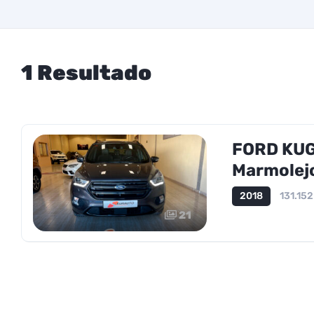
1 Resultado
FORD KUGA
Marmolejo
2018
131.15
21